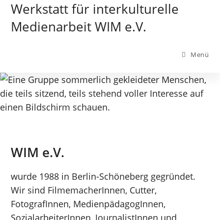
Zum
Werkstatt für interkulturelle
Inhalt
Medienarbeit WIM e.V.
springen
Menü
WIM e.V.
wurde 1988 in Berlin-Schöneberg gegründet.
Wir sind FilmemacherInnen, Cutter,
FotografInnen, MedienpädagogInnen,
SozialarbeiterInnen, JournalistInnen und